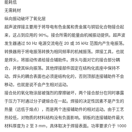
能耗低
无需耗材
纵向振动破坏了氧化层
超声波焊接主要用于将导电有色金属和贵金属与铜铝化合物接合起
来，这占到应用的 90%。接合所需的能量由机械振动提供。超声波
发生器通过 50 Hz 电源交流电在 20 或 35 kHz 范围内产生电振荡。
转换器用于将电振荡转换为相同频率的机械振荡。焊接工具，也就
是焊头，将振动传递给接合辅助件。焊头与面对它的接合部分耦
合，并使其纵向振荡。其他焊接部件固定在结构化底座中保持不
动。焊头的耦合表面也必须是结构化的，否则顶部连接辅助件不会
移动，也就是说不会产生相对运动。
接合处的氧化物涂层被强烈的摩擦破坏，两个接合部分在同时暴露
于压力下时通过分子键熔合在一起。焊接的决定性因素不是产生的
热量（远低于熔点），而是两个连接辅助件的相对运动。由于工艺
热较低，对物质的材料结构没有负面影响。铜板的连接辅助件最大
材料厚度为 2 至 3 mm，具体取决于焊接表面。功率要求介于 1000