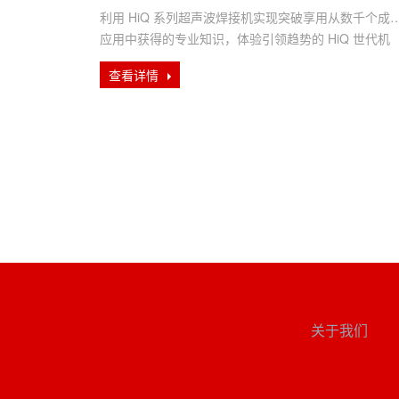
利用 HiQ 系列超声波焊接机实现突破享用从数千个成
应用中获得的专业知识，体验引领趋势的 HiQ 世代机
器！它能满足客···
查看详情
关于我们