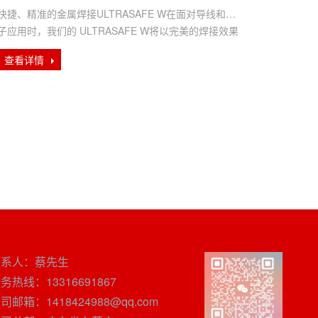
快捷、精准的金属焊接ULTRASAFE W在面对导线和端
子应用时，我们的 ULTRASAFE W将以完美的焊接效果
成为您···
查看详情
联系人：蔡先生
务热线：13316691867
司邮箱：1418424988@qq.com