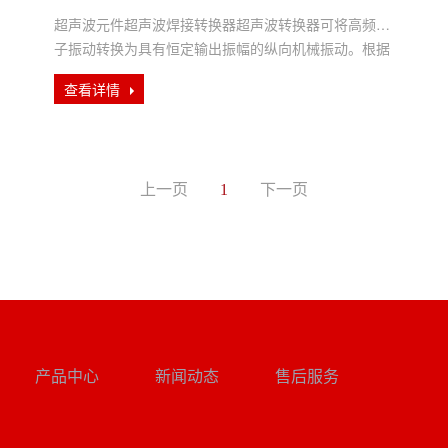
超声波元件超声波焊接转换器超声波转换器可将高频电
子振动转换为具有恒定输出振幅的纵向机械振动。根据
生产环境条件，超声波转换···
查看详情
上一页
1
下一页
产品中心
新闻动态
售后服务