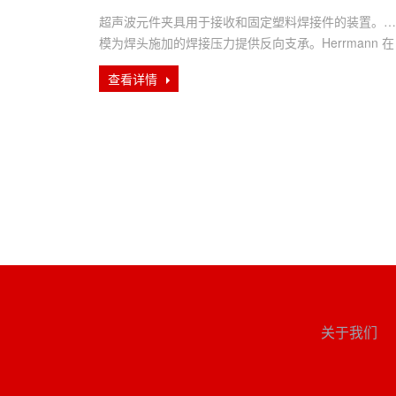
超声波元件夹具用于接收和固定塑料焊接件的装置。底
模为焊头施加的焊接压力提供反向支承。Herrmann 在
夹具设计领域具有···
查看详情
关于我们